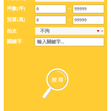
坪數(坪)
~
預算(萬)
~
拍次
關鍵字