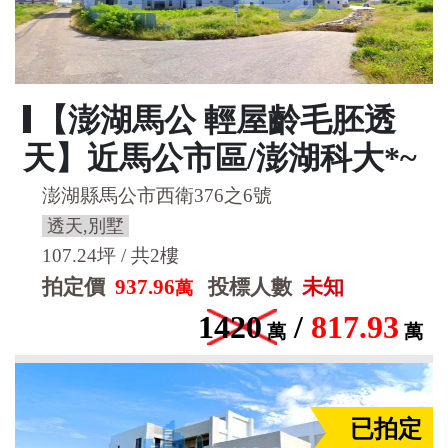
【澎湖馬公 輕屋齡毛胚透
天】近馬公市區/澎湖科大*~
澎湖縣馬公市西衛376之6號
透天,別墅
107.24坪 / 共2樓
拍定價
937.96
投標人數
未知
萬
1420
/
817.93
萬
萬
已拍定