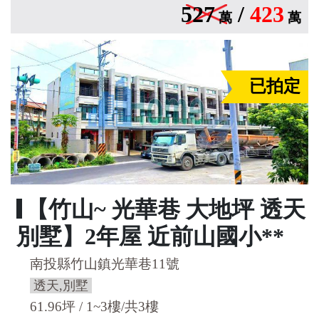
527
/
423
萬
萬
已拍定
【竹山~ 光華巷 大地坪 透天
別墅】2年屋 近前山國小**
南投縣竹山鎮光華巷11號
透天,別墅
61.96坪 / 1~3樓/共3樓