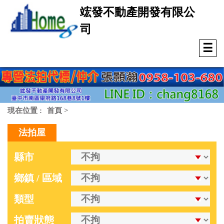
竤發不動產開發有限公
司
☰
現在位置 :
首頁
>
法拍屋
縣市
鄉鎮 / 區域
類型
拍賣狀態