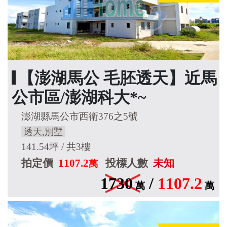
【澎湖馬公 毛胚透天】近馬
公市區/澎湖科大*~
澎湖縣馬公市西衛376之5號
透天,別墅
141.54坪 / 共3樓
拍定價
1107.2
投標人數
未知
萬
1730
/
1107.2
萬
萬