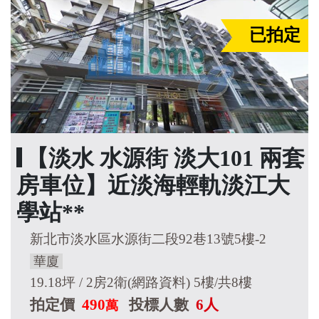
已拍定
【淡水 水源街 淡大101 兩套
房車位】近淡海輕軌淡江大
學站**
新北市淡水區水源街二段92巷13號5樓-2
華廈
19.18坪 / 2房2衛(網路資料) 5樓/共8樓
拍定價
490
投標人數
6人
萬