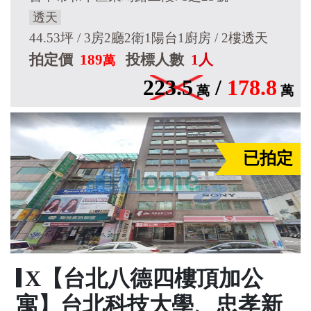
透天
44.53坪 / 3房2廳2衛1陽台1廚房 / 2樓透天
拍定價
189
投標人數
1人
萬
223.5
/
178.8
萬
萬
已拍定
X【台北八德四樓頂加公
寓】台北科技大學、忠孝新