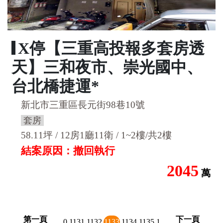
X停【三重高投報多套房透
天】三和夜市、崇光國中、
台北橋捷運*
新北市三重區長元街98巷10號
套房
58.11坪 / 12房1廳11衛 / 1~2樓/共2樓
結案原因：撤回執行
2045
萬
第一頁
下一頁
1129
1130
1131
1132
1133
1134
1135
1136
1137