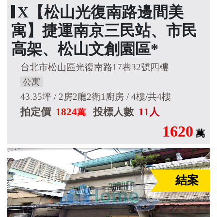
X【松山光復南路邊間美
寓】捷運南京三民站、市民
高架、松山文創園區*
台北市松山區光復南路17巷32號四樓
公寓
43.35坪 / 2房2廳2衛1廚房 / 4樓/共4樓
拍定價
1824
投標人數
11人
萬
1620
萬
結案