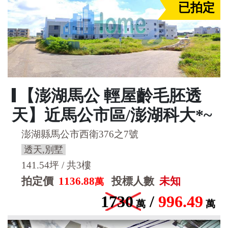
已拍定
【澎湖馬公 輕屋齡毛胚透
天】近馬公市區/澎湖科大*~
澎湖縣馬公市西衛376之7號
透天,別墅
141.54坪 / 共3樓
拍定價
1136.88
投標人數
未知
萬
1730
/
996.49
萬
萬