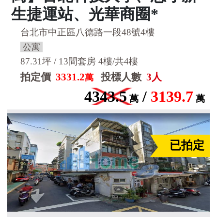
生捷運站、光華商圈*
台北市中正區八德路一段48號4樓
公寓
87.31坪 / 13間套房 4樓/共4樓
拍定價
3331.2
投標人數
3人
萬
4343.5
/
3139.7
萬
萬
已拍定