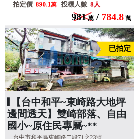
拍定價
890.1
投標人數
8人
萬
981
/
784.8
萬
萬
已拍定
【台中和平~東崎路大地坪
邊間透天】雙崎部落、自由
國小~原住民專屬~**
台中市和平區東崎路二段71之23號