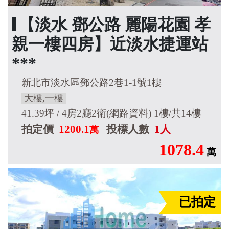
【淡水 鄧公路 麗陽花園 孝
親一樓四房】近淡水捷運站
***
新北市淡水區鄧公路2巷1-1號1樓
大樓,一樓
41.39坪 / 4房2廳2衛(網路資料) 1樓/共14樓
拍定價
1200.1
投標人數
1人
萬
1078.4
萬
已拍定