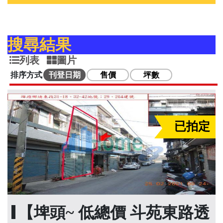
搜尋結果
列表
圖片
排序方式
刊登日期
售價
坪數
已拍定
【埤頭~ 低總價 斗苑東路透