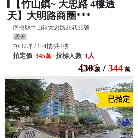
【竹山鎮~ 大忠路 4樓透
天】大明路商圈***
南投縣竹山鎮大忠路20巷35號
透天
70.42坪 / 1~4樓/共4樓
拍定價
345
投標人數
1人
萬
430
/
344
萬
萬
已拍定