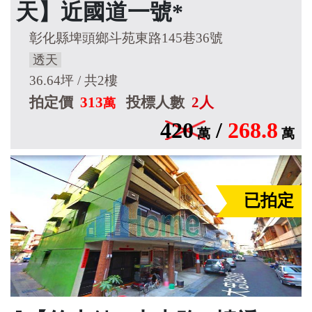
天】近國道一號*
彰化縣埤頭鄉斗苑東路145巷36號
透天
36.64坪 / 共2樓
拍定價
313
投標人數
2人
萬
420
/
268.8
萬
萬
已拍定