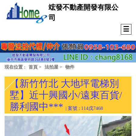
竤發不動產開發有限公
司
☰
現在位置 :
首頁
>
法拍屋
>
物件
【新竹竹北 大地坪電梯別
墅】近十興國小/遠東百貨/
勝利國中***
| 案號 : 114戊7468