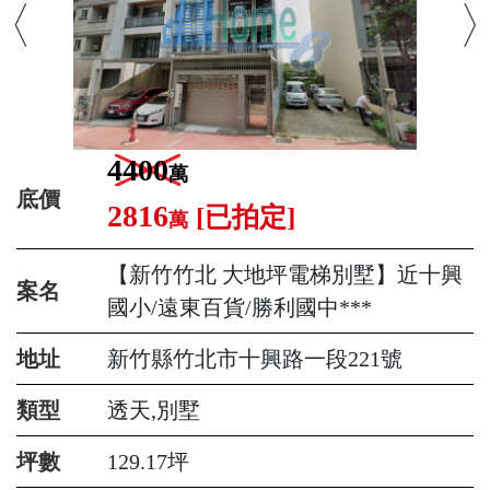
4400
萬
底價
2816
[已拍定]
萬
【新竹竹北 大地坪電梯別墅】近十興
案名
國小/遠東百貨/勝利國中***
地址
新竹縣竹北市十興路一段221號
類型
透天,別墅
坪數
129.17坪