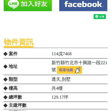
物件資訊
案件
114戊7468
新竹縣竹北市十興路一段221
地址
號
觀看地圖
類型
透天,別墅
樓高
共4樓
總坪數
129.17坪
主建坪數