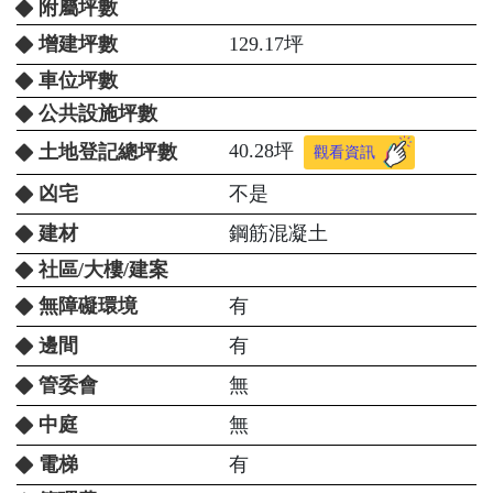
附屬坪數
增建坪數
129.17坪
車位坪數
公共設施坪數
40.28坪
土地登記總坪數
觀看資訊
凶宅
不是
建材
鋼筋混凝土
社區/大樓/建案
無障礙環境
有
邊間
有
管委會
無
中庭
無
電梯
有