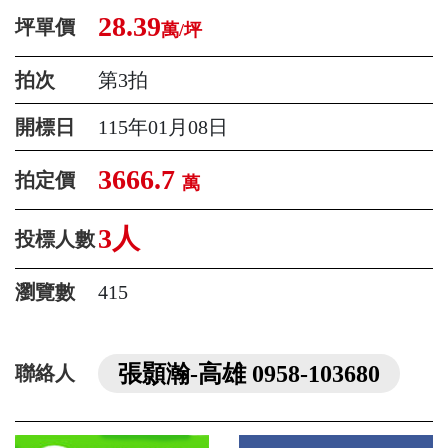
28.39
坪單價
萬/坪
拍次
第3拍
開標日
115年01月08日
3666.7
拍定價
萬
3人
投標人數
瀏覽數
415
張顥瀚-高雄 0958-103680
聯絡人