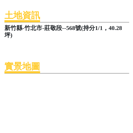
土地資訊
新竹縣-竹北市-莊敬段--568號(持分1/1，40.28
坪)
實景地圖