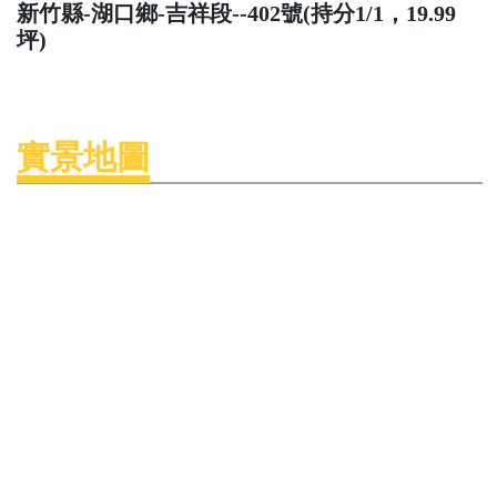
新竹縣-湖口鄉-吉祥段--402號(持分1/1，19.99
坪)
實景地圖