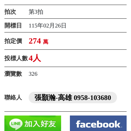
拍次
第3拍
開標日
115年02月26日
274
拍定價
萬
4人
投標人數
瀏覽數
326
張顥瀚-高雄 0958-103680
聯絡人