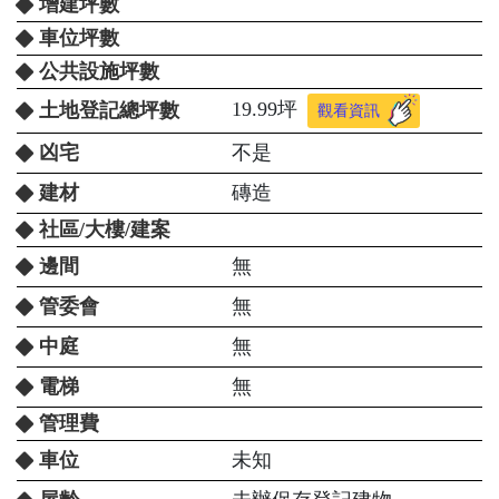
增建坪數
車位坪數
公共設施坪數
19.99坪
土地登記總坪數
觀看資訊
凶宅
不是
建材
磚造
社區/大樓/建案
邊間
無
管委會
無
中庭
無
電梯
無
管理費
車位
未知