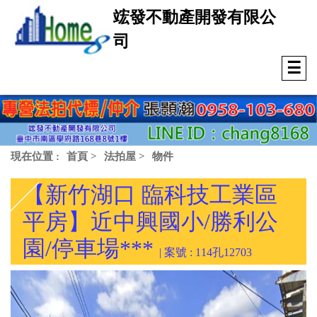
竤發不動產開發有限公
司
☰
現在位置 :
首頁
>
法拍屋
>
物件
【新竹湖口 臨科技工業區
平房】近中興國小/勝利公
園/停車場***
| 案號 : 114孔12703