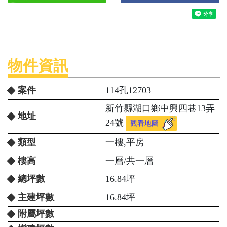
物件資訊
案件
114孔12703
新竹縣湖口鄉中興四巷13弄
地址
24號
觀看地圖
類型
一樓,平房
樓高
一層/共一層
總坪數
16.84坪
主建坪數
16.84坪
附屬坪數