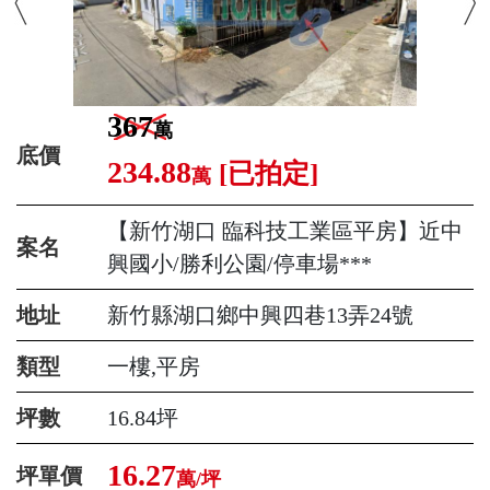
367
萬
底價
234.88
[已拍定]
萬
【新竹湖口 臨科技工業區平房】近中
案名
興國小/勝利公園/停車場***
地址
新竹縣湖口鄉中興四巷13弄24號
類型
一樓,平房
坪數
16.84坪
16.27
坪單價
萬/坪